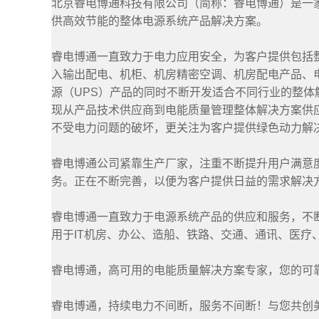
北京睿电博通科技有限公司（简称：睿电博通）是一
供高效节能的整体电源系统产品解决方案。
睿电博通一直致力于电力应用安全，为客户提供包括
入输出配电、机柜、机房精密空调、机房配电产品、
源（UPS）产品的同时不断开发适合不同行业的整
现从产品技术供应商到电能质量管理整体解决方案供
不受电力问题的破坏，更关注为客户提供绿色动力解
睿电博通公司紧靠生产厂家，注重不断提升用户满意
务。正在不断完善，以便为客户提供日益的需求解决
睿电博通一直致力于电源系统产品的供应和服务，不
用于IT机房、办公、造船、铁路、交通、通讯、医疗
睿电博通，高可用的电能质量解决方案专家，您的可
睿电博通，持续电力不间断，服务不间断！与您共创