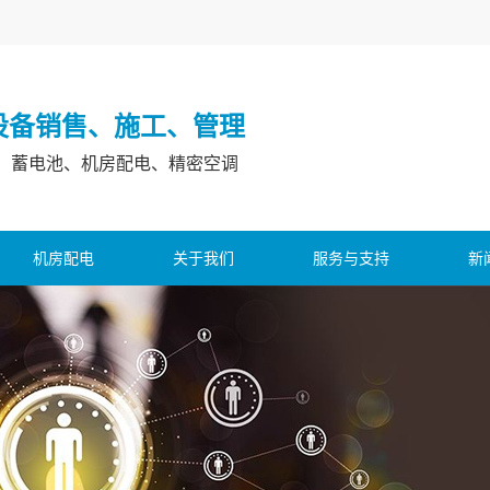
设备销售、施工、管理
源、蓄电池、机房配电、精密空调
机房配电
关于我们
服务与支持
新