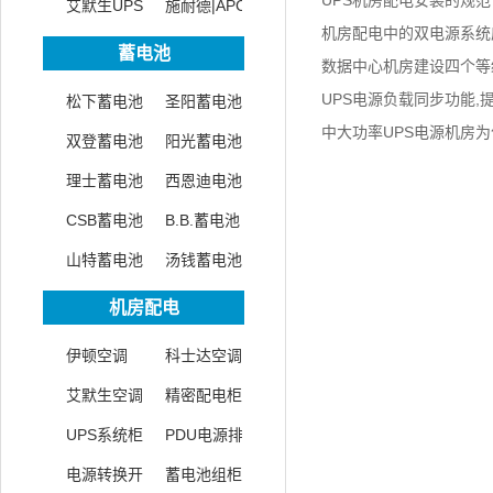
UPS机房配电安装的规范
源
艾默生UPS
源
施耐德|APC
机房配电中的双电源系统
电源
蓄电池
数据中心机房建设四个等
UPS电源负载同步功能,
松下蓄电池
圣阳蓄电池
（T1/T2/T3/T4）
中大功率UPS电源机房
双登蓄电池
阳光蓄电池
算方法
理士蓄电池
西恩迪电池
CSB蓄电池
B.B.蓄电池
山特蓄电池
汤钱蓄电池
机房配电
伊顿空调
科士达空调
艾默生空调
精密配电柜
UPS系统柜
PDU电源排
电源转换开
蓄电池组柜