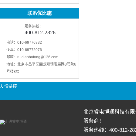
关
联系优比施
服务热线：
400-812-2826
电话：
010-69776832
传真：
010-69772076
邮箱：
ruidianbotong@126.com
地址：
北京市昌平区回龙观镇发展路8号院6
号楼8层
友情链接
北京睿电博通科技有限
服务商！
服务热线：400-812-2826