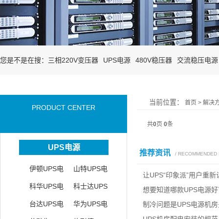
您是不是在搜：
三相220V变压器
UPS电源
480V稳压器
交流稳压电源
当前位置：
首页
>
解决
PRODUCT CENTER
共
0
页
0
条
UPS电源
推荐资讯
/ RECOMMENDED
伊顿UPS电
山特UPS电
让UPS“印象派”用户重
源
科华UPS电
源
科士达UPS
想要知道哪款UPS电源
源
台达UPS电
电源
华为UPS电
制冷问题是UPS电源机
了！